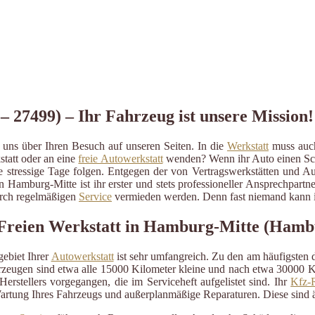
 27499) – Ihr Fahrzeug ist unsere Mission!
uns über Ihren Besuch auf unseren Seiten. In die
Werkstatt
muss auch 
statt oder an eine
freie Autowerkstatt
wenden? Wenn ihr Auto einen Schad
ige stressige Tage folgen. Entgegen der von Vertragswerkstätten und A
n Hamburg-Mitte ist ihr erster und stets professioneller Ansprechpar
durch regelmäßigen
Service
vermieden werden. Denn fast niemand kann im
 Freien Werkstatt in Hamburg-Mitte (Hamb
ebiet Ihrer
Autowerkstatt
ist sehr umfangreich. Zu den am häufigsten
eugen sind etwa alle 15000 Kilometer kleine und nach etwa 30000 Kil
erstellers vorgegangen, die im Serviceheft aufgelistet sind. Ihr
Kfz-R
artung Ihres Fahrzeugs und außerplanmäßige Reparaturen. Diese sind 