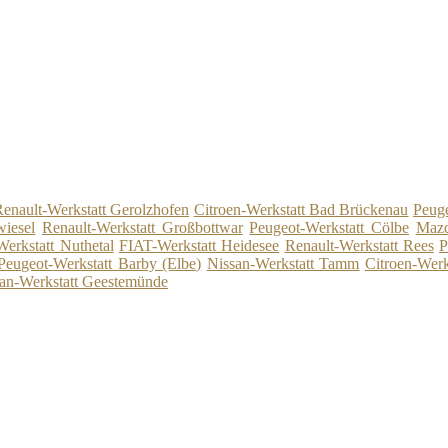
enault-Werkstatt Gerolzhofen
Citroen-Werkstatt Bad Brückenau
Peuge
wiesel
Renault-Werkstatt Großbottwar
Peugeot-Werkstatt Cölbe
Mazd
erkstatt Nuthetal
FIAT-Werkstatt Heidesee
Renault-Werkstatt Rees
P
Peugeot-Werkstatt Barby (Elbe)
Nissan-Werkstatt Tamm
Citroen-Werk
an-Werkstatt Geestemünde