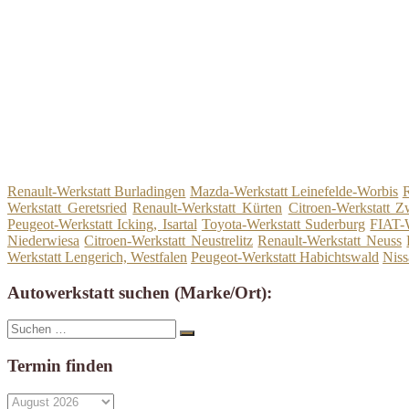
Renault-Werkstatt Burladingen
Mazda-Werkstatt Leinefelde-Worbis
R
Werkstatt Geretsried
Renault-Werkstatt Kürten
Citroen-Werkstatt Z
Peugeot-Werkstatt Icking, Isartal
Toyota-Werkstatt Suderburg
FIAT-W
Niederwiesa
Citroen-Werkstatt Neustrelitz
Renault-Werkstatt Neuss
Werkstatt Lengerich, Westfalen
Peugeot-Werkstatt Habichtswald
Niss
Autowerkstatt suchen (Marke/Ort):
Suche
Suchen
nach:
Termin finden