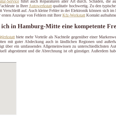
tur-Service
führt auch Reparaturen aller Art durch. Schäden, die a
Fachleute in Ihrer
Autowerkstatt
qualitativ hochwertig. Zu den typisch
itt Verschleiß auf. Auch kleine Fehler in der Elektronik können sich i
 ersten Anzeige von Fehlern mit Ihrer
Kfz-Werkstatt
Kontakt aufnahme
 ich in Hamburg-Mitte eine kompetente Fre
Werkstatt
biete mehr Vorteile als Nachteile gegenüber einer Markenwe
ätten mit guter Abdeckung auch in ländlichen Regionen und außerh
gt über ein umfassendes Allgemeinwissen zu unterschiedlichsten Aut
uell abgestimmt und die Abrechnung ist oft günstiger. Außerdem habe