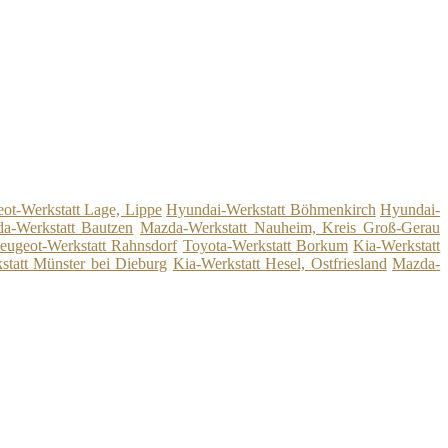
ot-Werkstatt Lage, Lippe
Hyundai-Werkstatt Böhmenkirch
Hyundai-
a-Werkstatt Bautzen
Mazda-Werkstatt Nauheim, Kreis Groß-Gerau
eugeot-Werkstatt Rahnsdorf
Toyota-Werkstatt Borkum
Kia-Werkstatt
statt Münster bei Dieburg
Kia-Werkstatt Hesel, Ostfriesland
Mazda-