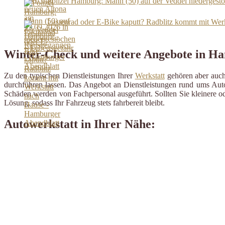
Polizei Hamburg: Mann (50) auf der Veddel niedergest
Lastenrad oder E-Bike kaputt? Radblitz kommt mit Wer
Winter-Check und weitere Angebote in H
Zu den typischen Dienstleistungen Ihrer
Werkstatt
gehören aber auch 
durchführen lassen. Das Angebot an Dienstleistungen rund ums Auto 
Schäden werden von Fachpersonal ausgeführt. Sollten Sie kleinere od
Lösung, sodass Ihr Fahrzeug stets fahrbereit bleibt.
Autowerkstatt in Ihrer Nähe: