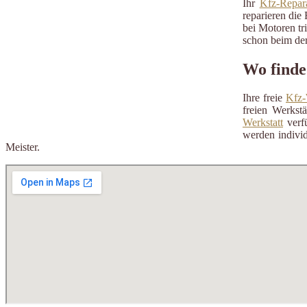
Ihr
Kfz-Repara
reparieren die 
bei Motoren tr
schon beim der
Wo finde
Ihre freie
Kfz-
freien Werkst
Werkstatt
verfü
werden individ
Meister.