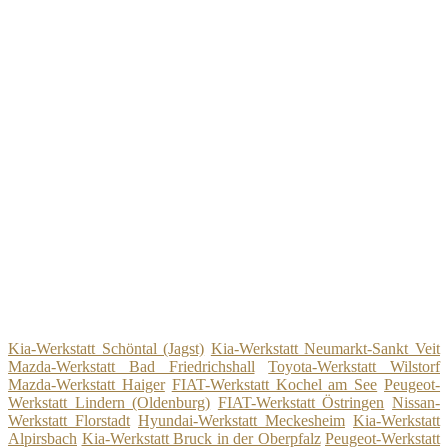
Kia-Werkstatt Schöntal (Jagst)
Kia-Werkstatt Neumarkt-Sankt Veit
Mazda-Werkstatt Bad Friedrichshall
Toyota-Werkstatt Wilstorf
Mazda-Werkstatt Haiger
FIAT-Werkstatt Kochel am See
Peugeot-
Werkstatt Lindern (Oldenburg)
FIAT-Werkstatt Östringen
Nissan-
Werkstatt Florstadt
Hyundai-Werkstatt Meckesheim
Kia-Werkstatt
Alpirsbach
Kia-Werkstatt Bruck in der Oberpfalz
Peugeot-Werkstatt