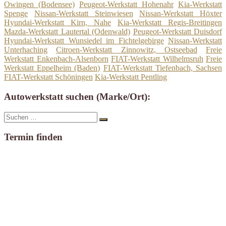
Owingen (Bodensee)
Peugeot-Werkstatt Hohenahr
Kia-Werkstatt
Spenge
Nissan-Werkstatt Steinwiesen
Nissan-Werkstatt Höxter
Hyundai-Werkstatt Kirn, Nahe
Kia-Werkstatt Regis-Breitingen
Mazda-Werkstatt Lautertal (Odenwald)
Peugeot-Werkstatt Duisdorf
Hyundai-Werkstatt Wunsiedel im Fichtelgebirge
Nissan-Werkstatt
Unterhaching
Citroen-Werkstatt Zinnowitz, Ostseebad
Freie
Werkstatt Enkenbach-Alsenborn
FIAT-Werkstatt Wilhelmsruh
Freie
Werkstatt Eppelheim (Baden)
FIAT-Werkstatt Tiefenbach, Sachsen
FIAT-Werkstatt Schöningen
Kia-Werkstatt Pentling
Autowerkstatt suchen (Marke/Ort):
Suche
Suchen
nach:
Termin finden