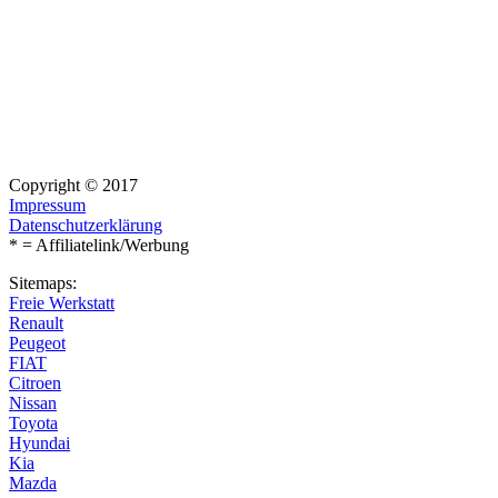
Copyright © 2017
Impressum
Datenschutzerklärung
* = Affiliatelink/Werbung
Sitemaps:
Freie Werkstatt
Renault
Peugeot
FIAT
Citroen
Nissan
Toyota
Hyundai
Kia
Mazda