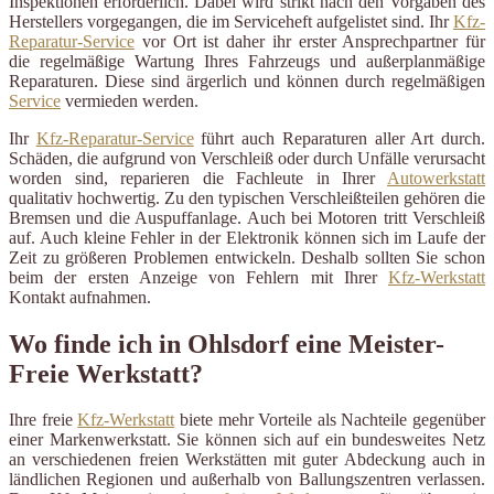
Inspektionen erforderlich. Dabei wird strikt nach den Vorgaben des
Herstellers vorgegangen, die im Serviceheft aufgelistet sind. Ihr
Kfz-
Reparatur-Service
vor Ort ist daher ihr erster Ansprechpartner für
die regelmäßige Wartung Ihres Fahrzeugs und außerplanmäßige
Reparaturen. Diese sind ärgerlich und können durch regelmäßigen
Service
vermieden werden.
Ihr
Kfz-Reparatur-Service
führt auch Reparaturen aller Art durch.
Schäden, die aufgrund von Verschleiß oder durch Unfälle verursacht
worden sind, reparieren die Fachleute in Ihrer
Autowerkstatt
qualitativ hochwertig. Zu den typischen Verschleißteilen gehören die
Bremsen und die Auspuffanlage. Auch bei Motoren tritt Verschleiß
auf. Auch kleine Fehler in der Elektronik können sich im Laufe der
Zeit zu größeren Problemen entwickeln. Deshalb sollten Sie schon
beim der ersten Anzeige von Fehlern mit Ihrer
Kfz-Werkstatt
Kontakt aufnahmen.
Wo finde ich in Ohlsdorf eine Meister-
Freie Werkstatt?
Ihre freie
Kfz-Werkstatt
biete mehr Vorteile als Nachteile gegenüber
einer Markenwerkstatt. Sie können sich auf ein bundesweites Netz
an verschiedenen freien Werkstätten mit guter Abdeckung auch in
ländlichen Regionen und außerhalb von Ballungszentren verlassen.