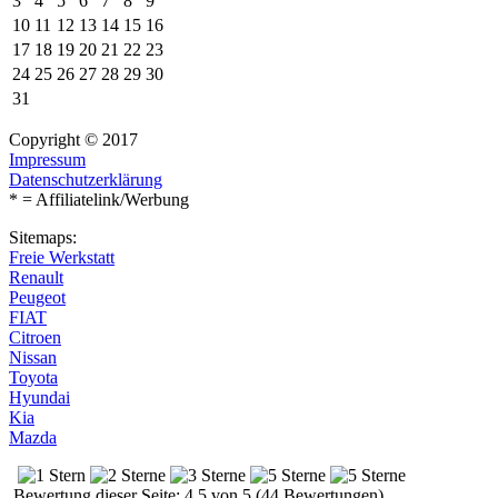
3
4
5
6
7
8
9
10
11
12
13
14
15
16
17
18
19
20
21
22
23
24
25
26
27
28
29
30
31
Copyright © 2017
Impressum
Datenschutzerklärung
* = Affiliatelink/Werbung
Sitemaps:
Freie Werkstatt
Renault
Peugeot
FIAT
Citroen
Nissan
Toyota
Hyundai
Kia
Mazda
Bewertung dieser Seite: 4.5 von 5 (44 Bewertungen)