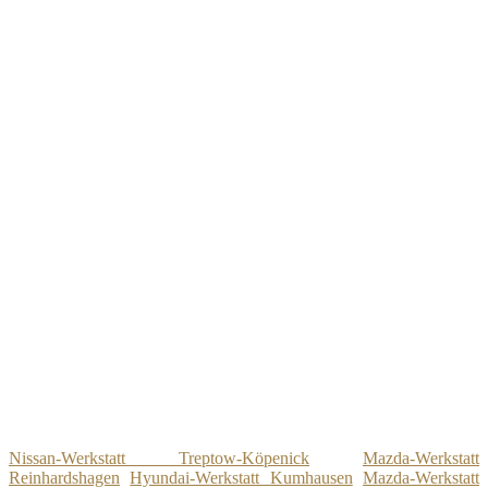
Nissan-Werkstatt Treptow-Köpenick
Mazda-Werkstatt
Reinhardshagen
Hyundai-Werkstatt Kumhausen
Mazda-Werkstatt