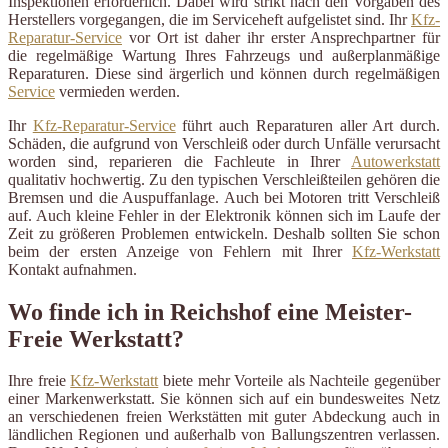
Inspektionen erforderlich. Dabei wird strikt nach den Vorgaben des
Herstellers vorgegangen, die im Serviceheft aufgelistet sind. Ihr
Kfz-
Reparatur-Service
vor Ort ist daher ihr erster Ansprechpartner für
die regelmäßige Wartung Ihres Fahrzeugs und außerplanmäßige
Reparaturen. Diese sind ärgerlich und können durch regelmäßigen
Service
vermieden werden.
Ihr
Kfz-Reparatur-Service
führt auch Reparaturen aller Art durch.
Schäden, die aufgrund von Verschleiß oder durch Unfälle verursacht
worden sind, reparieren die Fachleute in Ihrer
Autowerkstatt
qualitativ hochwertig. Zu den typischen Verschleißteilen gehören die
Bremsen und die Auspuffanlage. Auch bei Motoren tritt Verschleiß
auf. Auch kleine Fehler in der Elektronik können sich im Laufe der
Zeit zu größeren Problemen entwickeln. Deshalb sollten Sie schon
beim der ersten Anzeige von Fehlern mit Ihrer
Kfz-Werkstatt
Kontakt aufnahmen.
Wo finde ich in Reichshof eine Meister-
Freie Werkstatt?
Ihre freie
Kfz-Werkstatt
biete mehr Vorteile als Nachteile gegenüber
einer Markenwerkstatt. Sie können sich auf ein bundesweites Netz
an verschiedenen freien Werkstätten mit guter Abdeckung auch in
ländlichen Regionen und außerhalb von Ballungszentren verlassen.