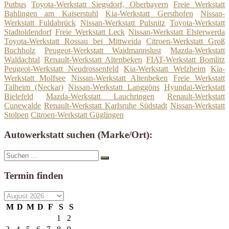
Putbus
Toyota-Werkstatt Siegsdorf, Oberbayern
Freie Werkstatt
Bahlingen am Kaiserstuhl
Kia-Werkstatt Gersthofen
Nissan-
Werkstatt Fuldabrück
Nissan-Werkstatt Pulsnitz
Toyota-Werkstatt
Stadtoldendorf
Freie Werkstatt Leck
Nissan-Werkstatt Elsterwerda
Toyota-Werkstatt Rossau bei Mittweida
Citroen-Werkstatt Groß
Buchholz
Peugeot-Werkstatt Waidmannslust
Mazda-Werkstatt
Waldachtal
Renault-Werkstatt Altenbeken
FIAT-Werkstatt Bomlitz
Peugeot-Werkstatt Neudrossenfeld
Kia-Werkstatt Welzheim
Kia-
Werkstatt Molfsee
Nissan-Werkstatt Altenbeken
Freie Werkstatt
Talheim (Neckar)
Nissan-Werkstatt Langgöns
Hyundai-Werkstatt
Bielefeld
Mazda-Werkstatt Lauchringen
Renault-Werkstatt
Cunewalde
Renault-Werkstatt Karlsruhe Südstadt
Nissan-Werkstatt
Stolpen
Citroen-Werkstatt Güglingen
Autowerkstatt suchen (Marke/Ort):
Suche
Suchen
nach:
Termin finden
M
D
M
D
F
S
S
1
2