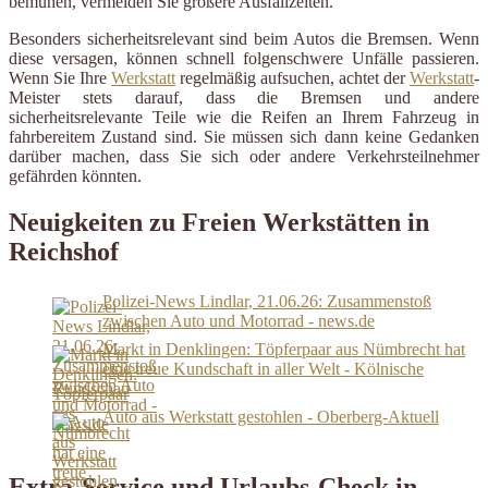
bemühen, vermeiden Sie größere Ausfallzeiten.
Besonders sicherheitsrelevant sind beim Autos die Bremsen. Wenn
diese versagen, können schnell folgenschwere Unfälle passieren.
Wenn Sie Ihre
Werkstatt
regelmäßig aufsuchen, achtet der
Werkstatt
-
Meister stets darauf, dass die Bremsen und andere
sicherheitsrelevante Teile wie die Reifen an Ihrem Fahrzeug in
fahrbereitem Zustand sind. Sie müssen sich dann keine Gedanken
darüber machen, dass Sie sich oder andere Verkehrsteilnehmer
gefährden könnten.
Neuigkeiten zu Freien Werkstätten in
Reichshof
Polizei-News Lindlar, 21.06.26: Zusammenstoß
zwischen Auto und Motorrad - news.de
Markt in Denklingen: Töpferpaar aus Nümbrecht hat
eine treue Kundschaft in aller Welt - Kölnische
Rundschau
Auto aus Werkstatt gestohlen - Oberberg-Aktuell
Extra-Service und Urlaubs-Check in