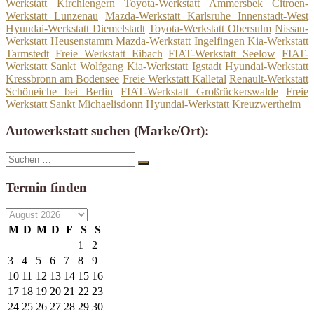
Werkstatt Kirchlengern
Toyota-Werkstatt Ammersbek
Citroen-
Werkstatt Lunzenau
Mazda-Werkstatt Karlsruhe Innenstadt-West
Hyundai-Werkstatt Diemelstadt
Toyota-Werkstatt Obersulm
Nissan-
Werkstatt Heusenstamm
Mazda-Werkstatt Ingelfingen
Kia-Werkstatt
Tarmstedt
Freie Werkstatt Eibach
FIAT-Werkstatt Seelow
FIAT-
Werkstatt Sankt Wolfgang
Kia-Werkstatt Igstadt
Hyundai-Werkstatt
Kressbronn am Bodensee
Freie Werkstatt Kalletal
Renault-Werkstatt
Schöneiche bei Berlin
FIAT-Werkstatt Großrückerswalde
Freie
Werkstatt Sankt Michaelisdonn
Hyundai-Werkstatt Kreuzwertheim
Autowerkstatt suchen (Marke/Ort):
Suche
Suchen
nach:
Termin finden
M
D
M
D
F
S
S
1
2
3
4
5
6
7
8
9
10
11
12
13
14
15
16
17
18
19
20
21
22
23
24
25
26
27
28
29
30