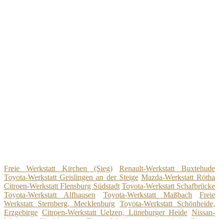
Freie Werkstatt Kirchen (Sieg)
Renault-Werkstatt Buxtehude
Toyota-Werkstatt Geislingen an der Steige
Mazda-Werkstatt Rötha
Citroen-Werkstatt Flensburg Südstadt
Toyota-Werkstatt Schafbrücke
Toyota-Werkstatt Alfhausen
Toyota-Werkstatt Maßbach
Freie
Werkstatt Sternberg, Mecklenburg
Toyota-Werkstatt Schönheide,
Erzgebirge
Citroen-Werkstatt Uelzen, Lüneburger Heide
Nissan-