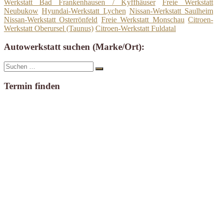
Werkstatt Bad Frankenhausen / Kyffhäuser
Freie Werkstatt
Neubukow
Hyundai-Werkstatt Lychen
Nissan-Werkstatt Saulheim
Nissan-Werkstatt Osterrönfeld
Freie Werkstatt Monschau
Citroen-
Werkstatt Oberursel (Taunus)
Citroen-Werkstatt Fuldatal
Autowerkstatt suchen (Marke/Ort):
Suche
Suchen
nach:
Termin finden