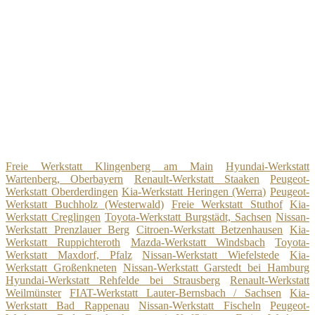
Freie Werkstatt Klingenberg am Main
Hyundai-Werkstatt
Wartenberg, Oberbayern
Renault-Werkstatt Staaken
Peugeot-
Werkstatt Oberderdingen
Kia-Werkstatt Heringen (Werra)
Peugeot-
Werkstatt Buchholz (Westerwald)
Freie Werkstatt Stuthof
Kia-
Werkstatt Creglingen
Toyota-Werkstatt Burgstädt, Sachsen
Nissan-
Werkstatt Prenzlauer Berg
Citroen-Werkstatt Betzenhausen
Kia-
Werkstatt Ruppichteroth
Mazda-Werkstatt Windsbach
Toyota-
Werkstatt Maxdorf, Pfalz
Nissan-Werkstatt Wiefelstede
Kia-
Werkstatt Großenkneten
Nissan-Werkstatt Garstedt bei Hamburg
Hyundai-Werkstatt Rehfelde bei Strausberg
Renault-Werkstatt
Weilmünster
FIAT-Werkstatt Lauter-Bernsbach / Sachsen
Kia-
Werkstatt Bad Rappenau
Nissan-Werkstatt Fischeln
Peugeot-