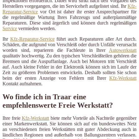
Inspektionen erforderlich. Dabei wird strikt nach den Vorgaben des
Herstellers vorgegangen, die im Serviceheft aufgelistet sind. Ihr
Kfz-
Reparatur-Service
vor Ort ist daher ihr erster Ansprechpartner für
die regelmäßige Wartung Ihres Fahrzeugs und außerplanmäßige
Reparaturen. Diese sind ärgerlich und können durch regelmäßigen
Service
vermieden werden.
Ihr
Kfz-Reparatur-Service
führt auch Reparaturen aller Art durch.
Schäden, die aufgrund von Verschleiß oder durch Unfälle verursacht
worden sind, reparieren die Fachleute in Ihrer
Autowerkstatt
qualitativ hochwertig. Zu den typischen Verschleißteilen gehören die
Bremsen und die Auspuffanlage. Auch bei Motoren tritt Verschleiß
auf. Auch kleine Fehler in der Elektronik können sich im Laufe der
Zeit zu größeren Problemen entwickeln. Deshalb sollten Sie schon
beim der ersten Anzeige von Fehlern mit Ihrer
Kfz-Werkstatt
Kontakt aufnahmen.
Wo finde ich in Traar eine
empfehlenswerte Freie Werkstatt?
Ihre freie
Kfz-Werkstatt
biete mehr Vorteile als Nachteile gegenüber
einer Markenwerkstatt. Sie können sich auf ein bundesweites Netz
an verschiedenen freien Werkstätten mit guter Abdeckung auch in
ländlichen Regionen und außerhalb von Ballungszentren verlassen.