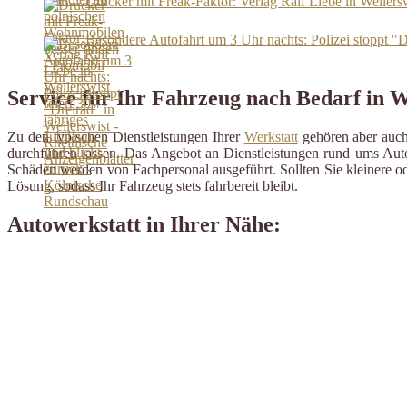
Drucker mit Freak-Faktor: Verlag Ralf Liebe in Weilers
Besondere Autofahrt um 3 Uhr nachts: Polizei stoppt "D
Service für Ihr Fahrzeug nach Bedarf in W
Zu den typischen Dienstleistungen Ihrer
Werkstatt
gehören aber auch 
durchführen lassen. Das Angebot an Dienstleistungen rund ums Auto 
Schäden werden von Fachpersonal ausgeführt. Sollten Sie kleinere od
Lösung, sodass Ihr Fahrzeug stets fahrbereit bleibt.
Autowerkstatt in Ihrer Nähe: