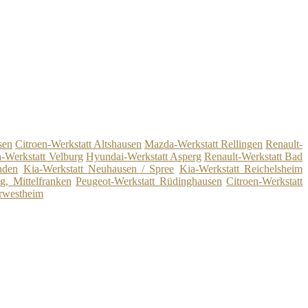
sen
Citroen-Werkstatt Altshausen
Mazda-Werkstatt Rellingen
Renault-
-Werkstatt Velburg
Hyundai-Werkstatt Asperg
Renault-Werkstatt Bad
hden
Kia-Werkstatt Neuhausen / Spree
Kia-Werkstatt Reichelsheim
g, Mittelfranken
Peugeot-Werkstatt Rüdinghausen
Citroen-Werkstatt
rwestheim