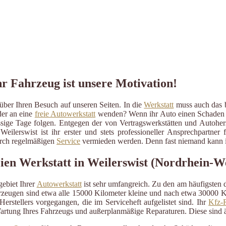
hr Fahrzeug ist unsere Motivation!
über Ihren Besuch auf unseren Seiten. In die
Werkstatt
muss auch das be
der an eine
freie Autowerkstatt
wenden? Wenn ihr Auto einen Schaden erli
ressige Tage folgen. Entgegen der von Vertragswerkstätten und Autohe
Weilerswist ist ihr erster und stets professioneller Ansprechpartn
durch regelmäßigen
Service
vermieden werden. Denn fast niemand kann im
eien Werkstatt in Weilerswist (Nordrhein-W
ebiet Ihrer
Autowerkstatt
ist sehr umfangreich. Zu den am häufigsten
eugen sind etwa alle 15000 Kilometer kleine und nach etwa 30000 Kil
erstellers vorgegangen, die im Serviceheft aufgelistet sind. Ihr
Kfz-R
artung Ihres Fahrzeugs und außerplanmäßige Reparaturen. Diese sind 