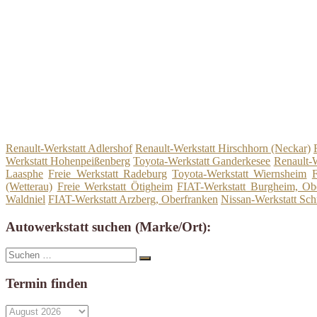
Renault-Werkstatt Adlershof
Renault-Werkstatt Hirschhorn (Neckar)
Werkstatt Hohenpeißenberg
Toyota-Werkstatt Ganderkesee
Renault-W
Laasphe
Freie Werkstatt Radeburg
Toyota-Werkstatt Wiernsheim
F
(Wetterau)
Freie Werkstatt Ötigheim
FIAT-Werkstatt Burgheim, Ob
Waldniel
FIAT-Werkstatt Arzberg, Oberfranken
Nissan-Werkstatt Sc
Autowerkstatt suchen (Marke/Ort):
Suche
Suchen
nach:
Termin finden