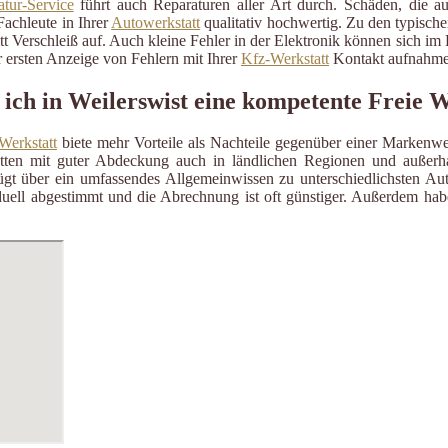
tur-Service
führt auch Reparaturen aller Art durch. Schäden, die a
Fachleute in Ihrer
Autowerkstatt
qualitativ hochwertig. Zu den typisch
itt Verschleiß auf. Auch kleine Fehler in der Elektronik können sich i
 ersten Anzeige von Fehlern mit Ihrer
Kfz-Werkstatt
Kontakt aufnahme
 ich in Weilerswist eine kompetente Freie 
Werkstatt
biete mehr Vorteile als Nachteile gegenüber einer Markenwe
ätten mit guter Abdeckung auch in ländlichen Regionen und außerh
gt über ein umfassendes Allgemeinwissen zu unterschiedlichsten Aut
uell abgestimmt und die Abrechnung ist oft günstiger. Außerdem habe