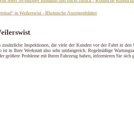
wist feiert 30-jähriges Jubiläum und blickt zurück - Kölnische Rundsch
reirad" in Weilerswist - Rheinische Anzeigenblätter
eilerswist
zusätzliche Inspektionen, die viele der Kunden vor der Fahrt in den 
ist in Ihrer Werkstatt also sehr umfangreich. Regelmäßige Wartungsa
er größere Probleme mit Ihrem Fahrzeug haben, informieren Sie sich g