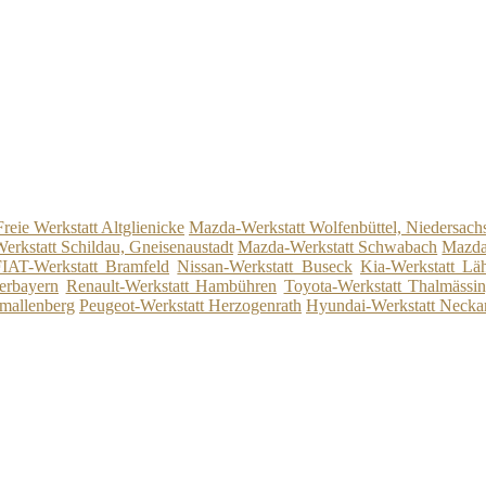
Freie Werkstatt Altglienicke
Mazda-Werkstatt Wolfenbüttel, Niedersach
erkstatt Schildau, Gneisenaustadt
Mazda-Werkstatt Schwabach
Mazda
IAT-Werkstatt Bramfeld
Nissan-Werkstatt Buseck
Kia-Werkstatt Lä
erbayern
Renault-Werkstatt Hambühren
Toyota-Werkstatt Thalmässin
hmallenberg
Peugeot-Werkstatt Herzogenrath
Hyundai-Werkstatt Necka