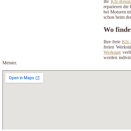
Ihr
Kfz-Repara
reparieren die 
bei Motoren tr
schon beim der
Wo finde
Ihre freie
Kfz-
freien Werkst
Werkstatt
verfü
werden individ
Meister.