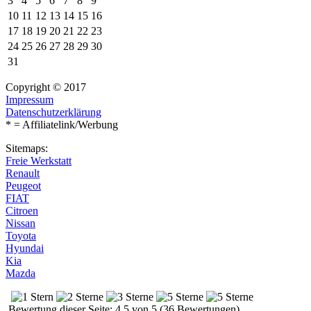
3
4
5
6
7
8
9
10
11
12
13
14
15
16
17
18
19
20
21
22
23
24
25
26
27
28
29
30
31
Copyright © 2017
Impressum
Datenschutzerklärung
* = Affiliatelink/Werbung
Sitemaps:
Freie Werkstatt
Renault
Peugeot
FIAT
Citroen
Nissan
Toyota
Hyundai
Kia
Mazda
Bewertung dieser Seite: 4.5 von 5 (36 Bewertungen)