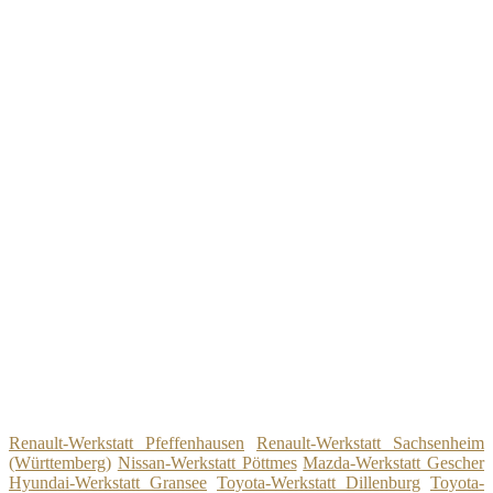
Renault-Werkstatt Pfeffenhausen
Renault-Werkstatt Sachsenheim
(Württemberg)
Nissan-Werkstatt Pöttmes
Mazda-Werkstatt Gescher
Hyundai-Werkstatt Gransee
Toyota-Werkstatt Dillenburg
Toyota-