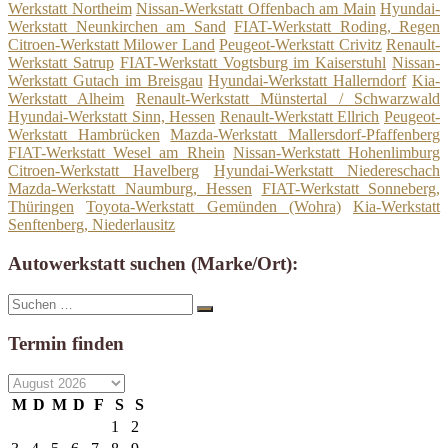
Werkstatt Northeim
Nissan-Werkstatt Offenbach am Main
Hyundai-
Werkstatt Neunkirchen am Sand
FIAT-Werkstatt Roding, Regen
Citroen-Werkstatt Milower Land
Peugeot-Werkstatt Crivitz
Renault-
Werkstatt Satrup
FIAT-Werkstatt Vogtsburg im Kaiserstuhl
Nissan-
Werkstatt Gutach im Breisgau
Hyundai-Werkstatt Hallerndorf
Kia-
Werkstatt Alheim
Renault-Werkstatt Münstertal / Schwarzwald
Hyundai-Werkstatt Sinn, Hessen
Renault-Werkstatt Ellrich
Peugeot-
Werkstatt Hambrücken
Mazda-Werkstatt Mallersdorf-Pfaffenberg
FIAT-Werkstatt Wesel am Rhein
Nissan-Werkstatt Hohenlimburg
Citroen-Werkstatt Havelberg
Hyundai-Werkstatt Niedereschach
Mazda-Werkstatt Naumburg, Hessen
FIAT-Werkstatt Sonneberg,
Thüringen
Toyota-Werkstatt Gemünden (Wohra)
Kia-Werkstatt
Senftenberg, Niederlausitz
Autowerkstatt suchen (Marke/Ort):
Suche
Suchen
nach:
Termin finden
M
D
M
D
F
S
S
1
2