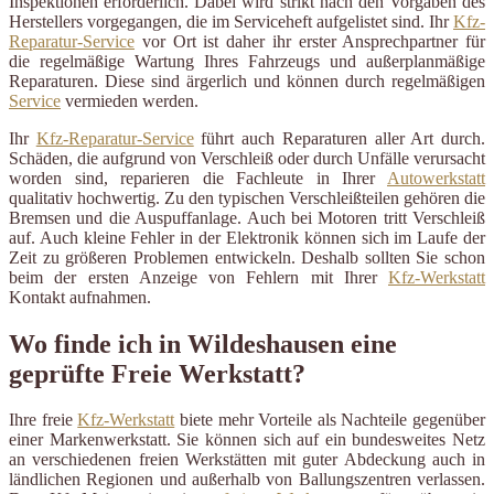
Inspektionen erforderlich. Dabei wird strikt nach den Vorgaben des
Herstellers vorgegangen, die im Serviceheft aufgelistet sind. Ihr
Kfz-
Reparatur-Service
vor Ort ist daher ihr erster Ansprechpartner für
die regelmäßige Wartung Ihres Fahrzeugs und außerplanmäßige
Reparaturen. Diese sind ärgerlich und können durch regelmäßigen
Service
vermieden werden.
Ihr
Kfz-Reparatur-Service
führt auch Reparaturen aller Art durch.
Schäden, die aufgrund von Verschleiß oder durch Unfälle verursacht
worden sind, reparieren die Fachleute in Ihrer
Autowerkstatt
qualitativ hochwertig. Zu den typischen Verschleißteilen gehören die
Bremsen und die Auspuffanlage. Auch bei Motoren tritt Verschleiß
auf. Auch kleine Fehler in der Elektronik können sich im Laufe der
Zeit zu größeren Problemen entwickeln. Deshalb sollten Sie schon
beim der ersten Anzeige von Fehlern mit Ihrer
Kfz-Werkstatt
Kontakt aufnahmen.
Wo finde ich in Wildeshausen eine
geprüfte Freie Werkstatt?
Ihre freie
Kfz-Werkstatt
biete mehr Vorteile als Nachteile gegenüber
einer Markenwerkstatt. Sie können sich auf ein bundesweites Netz
an verschiedenen freien Werkstätten mit guter Abdeckung auch in
ländlichen Regionen und außerhalb von Ballungszentren verlassen.