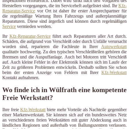
Inspektionen erforderlich. Dabei wird strikt nach den Vorgaben des
Herstellers vorgegangen, die im Serviceheft aufgelistet sind. Ihr
Kfz-
Reparatur-Service
vor Ort ist daher ihr erster Ansprechpartner für
die regelmäßige Wartung Ihres Fahrzeugs und außerplanmäßige
Reparaturen. Diese sind ärgerlich und können durch regelmäßigen
Service
vermieden werden.
Ihr
Kfz-Reparatur-Service
führt auch Reparaturen aller Art durch.
Schäden, die aufgrund von Verschleiß oder durch Unfälle verursacht
worden sind, reparieren die Fachleute in Ihrer
Autowerkstatt
qualitativ hochwertig. Zu den typischen Verschleißteilen gehören die
Bremsen und die Auspuffanlage. Auch bei Motoren tritt Verschleiß
auf. Auch kleine Fehler in der Elektronik können sich im Laufe der
Zeit zu größeren Problemen entwickeln. Deshalb sollten Sie schon
beim der ersten Anzeige von Fehlern mit Ihrer
Kfz-Werkstatt
Kontakt aufnahmen.
Wo finde ich in Wülfrath eine kompetente
Freie Werkstatt?
Ihre freie
Kfz-Werkstatt
biete mehr Vorteile als Nachteile gegenüber
einer Markenwerkstatt. Sie können sich auf ein bundesweites Netz
an verschiedenen freien Werkstätten mit guter Abdeckung auch in
ländlichen Regionen und außerhalb von Ballungszentren verlassen.