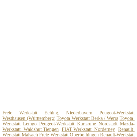
Freie Werkstatt Eching, Niederbayern
Peugeot-Werkstatt
Westhausen (Württemberg)
Toyota-Werkstatt Berka / Werra
Toyota-
Werkstatt Lemgo
Peugeot-Werkstatt Karlsruhe Nordstadt
Mazda-
Werkstatt Waldshut-Tiengen
FIAT-Werkstatt Norderney
Renault-
Werkstatt Maisach
Freie Werkstatt Oberboihingen
Renault-Werkstatt