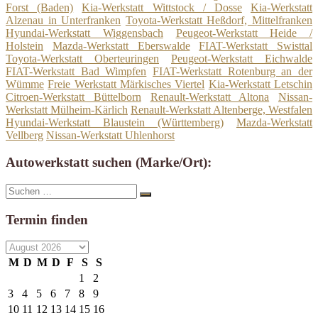
Forst (Baden)
Kia-Werkstatt Wittstock / Dosse
Kia-Werkstatt
Alzenau in Unterfranken
Toyota-Werkstatt Heßdorf, Mittelfranken
Hyundai-Werkstatt Wiggensbach
Peugeot-Werkstatt Heide /
Holstein
Mazda-Werkstatt Eberswalde
FIAT-Werkstatt Swisttal
Toyota-Werkstatt Oberteuringen
Peugeot-Werkstatt Eichwalde
FIAT-Werkstatt Bad Wimpfen
FIAT-Werkstatt Rotenburg an der
Wümme
Freie Werkstatt Märkisches Viertel
Kia-Werkstatt Letschin
Citroen-Werkstatt Büttelborn
Renault-Werkstatt Altona
Nissan-
Werkstatt Mülheim-Kärlich
Renault-Werkstatt Altenberge, Westfalen
Hyundai-Werkstatt Blaustein (Württemberg)
Mazda-Werkstatt
Vellberg
Nissan-Werkstatt Uhlenhorst
Autowerkstatt suchen (Marke/Ort):
Suche
Suchen
nach:
Termin finden
M
D
M
D
F
S
S
1
2
3
4
5
6
7
8
9
10
11
12
13
14
15
16