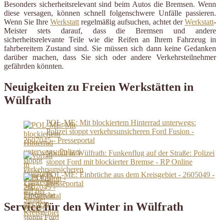
Besonders sicherheitsrelevant sind beim Autos die Bremsen. Wenn
diese versagen, können schnell folgenschwere Unfälle passieren.
Wenn Sie Ihre
Werkstatt
regelmäßig aufsuchen, achtet der
Werkstatt
-
Meister stets darauf, dass die Bremsen und andere
sicherheitsrelevante Teile wie die Reifen an Ihrem Fahrzeug in
fahrbereitem Zustand sind. Sie müssen sich dann keine Gedanken
darüber machen, dass Sie sich oder andere Verkehrsteilnehmer
gefährden könnten.
Neuigkeiten zu Freien Werkstätten in
Wülfrath
POL-ME: Mit blockiertem Hinterrad unterwegs:
Polizei stoppt verkehrsunsicheren Ford Fusion -
2607045 - Presseportal
Vorfall in Wülfrath: Funkenflug auf der Straße: Polizei
stoppt Ford mit blockierter Bremse - RP Online
POL-ME: Einbrüche aus dem Kreisgebiet - 2605049 -
Presseportal
Service für den Winter in Wülfrath