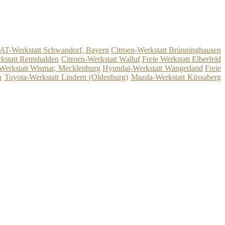
AT-Werkstatt Schwandorf, Bayern
Citroen-Werkstatt Brünninghausen
kstatt Remshalden
Citroen-Werkstatt Walluf
Freie Werkstatt Elberfeld
Werkstatt Wismar, Mecklenburg
Hyundai-Werkstatt Wangerland
Freie
n
Toyota-Werkstatt Lindern (Oldenburg)
Mazda-Werkstatt Küssaberg