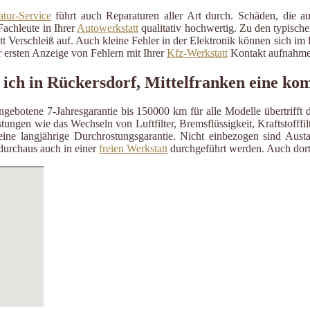
tur-Service
führt auch Reparaturen aller Art durch. Schäden, die a
Fachleute in Ihrer
Autowerkstatt
qualitativ hochwertig. Zu den typisch
itt Verschleiß auf. Auch kleine Fehler in der Elektronik können sich i
 ersten Anzeige von Fehlern mit Ihrer
Kfz-Werkstatt
Kontakt aufnahme
 ich in Rückersdorf, Mittelfranken eine ko
gebotene 7-Jahresgarantie bis 150000 km für alle Modelle übertrifft 
stungen wie das Wechseln von Luftfilter, Bremsflüssigkeit, Kraftstofffi
eine langjährige Durchrostungsgarantie. Nicht einbezogen sind Austa
durchaus auch in einer
freien Werkstatt
durchgeführt werden. Auch dort f