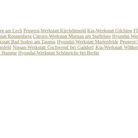
erg am Lech
Peugeot-Werkstatt Kirchditmold
Kia-Werkstatt Gilching
FI
tatt Ronnenberg
Citroen-Werkstatt Murnau am Staffelsee
Hyundai-Wer
statt Bad Soden am Taunus
Hyundai-Werkstatt Marienfelde
Peugeot-
amfeld
Nissan-Werkstatt Gschwend bei Gaildorf
Kia-Werkstatt Wilthe
tt Hamme
Hyundai-Werkstatt Schöneiche bei Berlin