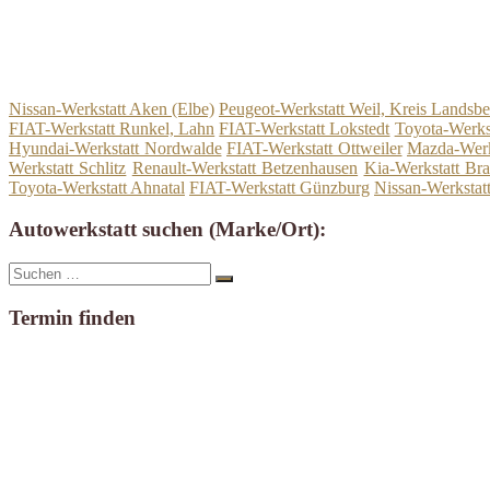
Nissan-Werkstatt Aken (Elbe)
Peugeot-Werkstatt Weil, Kreis Landsb
FIAT-Werkstatt Runkel, Lahn
FIAT-Werkstatt Lokstedt
Toyota-Werks
Hyundai-Werkstatt Nordwalde
FIAT-Werkstatt Ottweiler
Mazda-Werk
Werkstatt Schlitz
Renault-Werkstatt Betzenhausen
Kia-Werkstatt Br
Toyota-Werkstatt Ahnatal
FIAT-Werkstatt Günzburg
Nissan-Werksta
Autowerkstatt suchen (Marke/Ort):
Suche
Suchen
nach:
Termin finden