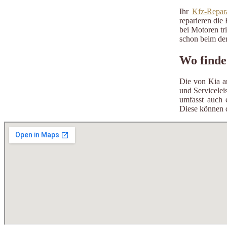
Ihr
Kfz-Repara
reparieren die 
bei Motoren tr
schon beim der
Wo finde
Die von Kia an
und Servicelei
umfasst auch 
Diese können 