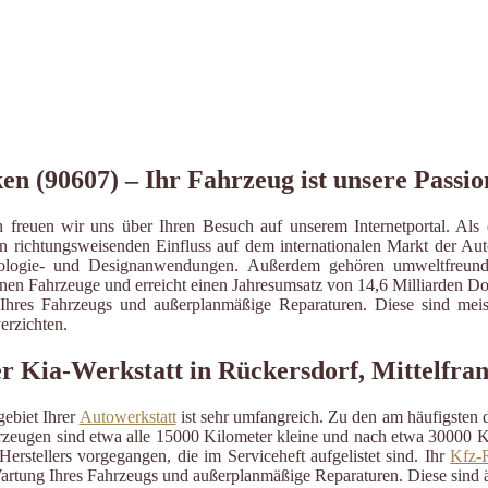
en (90607) – Ihr Fahrzeug ist unsere Passio
 freuen wir uns über Ihren Besuch auf unserem Internetportal. Als e
en richtungsweisenden Einfluss auf dem internationalen Markt der Au
Technologie- und Designanwendungen. Außerdem gehören umweltfreund
onen Fahrzeuge und erreicht einen Jahresumsatz von 14,6 Milliarden Dol
ng Ihres Fahrzeugs und außerplanmäßige Reparaturen. Diese sind me
erzichten.
Kia-Werkstatt in Rückersdorf, Mittelfra
ebiet Ihrer
Autowerkstatt
ist sehr umfangreich. Zu den am häufigsten
eugen sind etwa alle 15000 Kilometer kleine und nach etwa 30000 Kil
erstellers vorgegangen, die im Serviceheft aufgelistet sind. Ihr
Kfz-R
artung Ihres Fahrzeugs und außerplanmäßige Reparaturen. Diese sind 